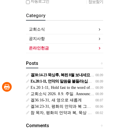
자동로그인
|
정보찾기
Category
교회소식
공지사항
온라인헌금
Posts
+
겔38:14-23 묵상후, 복된 8월 보내세요. 하나님의 최후 승리(생삶,11,화) *예수생명 내생명 우리생명!
08.09
Ex.20:1-11, 언약의 말씀을 붙들라(십계명1) 설교&BS
08.09
Ex.20:1-11, Hold fast to the word of the covenant(Ten Commandments 1):Sermon & BS
08.09
교회소식 2026. 8.9. 주일. Announcements
08.09
겔36:16-31, 새 영으로 새롭게
08.07
겔34:23-31, 평화의 언약과 복 그리스도
08.06
참 목자, 평화의 언약과 복, 묵상 후, 복된 8월 맞이하세요(생삶,3,월) *예수생명 내생명 우리생명!
08.02
Comments
+