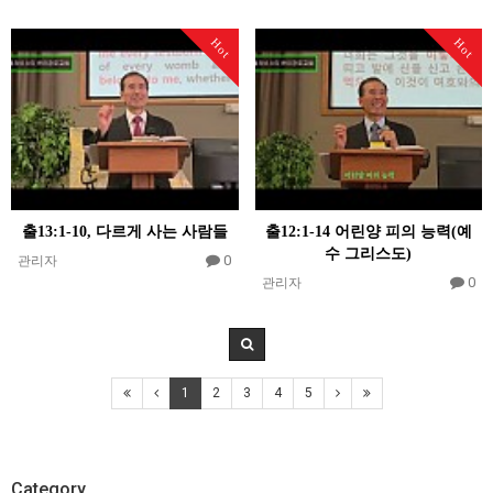
Hot
Hot
출13:1-10, 다르게 사는 사람들
출12:1-14 어린양 피의 능력(예
수 그리스도)
0
관리자
0
관리자
1
2
3
4
5
Category