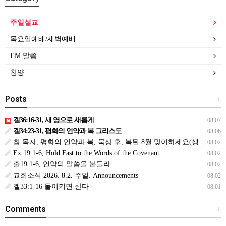
주일설교
목요일예배/새벽예배
EM 말씀
찬양
Posts
+
겔36:16-31, 새 영으로 새롭게
08.07
겔34:23-31, 평화의 언약과 복 그리스도
08.06
참 목자, 평화의 언약과 복, 묵상 후, 복된 8월 맞이하세요(생삶,3,월) *예수생명 내생명 우리생명!
08.02
Ex.19:1-6, Hold Fast to the Words of the Covenant
08.02
출19:1-6, 언약의 말씀을 붙들라
08.02
교회소식 2026. 8.2. 주일. Announcements
08.02
겔33:1-16 돌이키면 산다
08.01
Comments
+