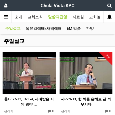
Chula Vista KPC
인
교회소개
교회소식
말씀과찬양
자료실
교회앨범
주일설교
목요일예배/새벽예배
EM 말씀
찬양
주일설교
Hot
출15:22-27, 16:1-4, 세례받은 자
시65:9-13, 한 해를 은혜로 관 씌
의 광야 …
우시다
0
0
관리자
관리자