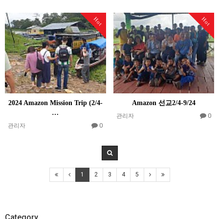
Hot
Hot
2024 Amazon Mission Trip (2/4-
Amazon 선교2/4-9/24
…
0
관리자
0
관리자
1
2
3
4
5
Category