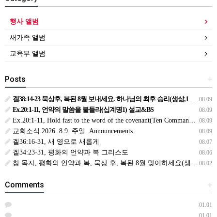
행사 앨범
새가족 앨범
교육부 앨범
Posts
+
겔38:14-23 묵상후, 복된 8월 보내세요. 하나님의 최후 승리(생삶,11,화) *예수생명 내생명 우리생명!
08.09
Ex.20:1-11, 언약의 말씀을 붙들라(십계명1) 설교&BS
08.09
Ex.20:1-11, Hold fast to the word of the covenant(Ten Commandments 1):Sermon & BS
08.09
교회소식 2026. 8.9. 주일. Announcements
08.09
겔36:16-31, 새 영으로 새롭게
08.07
겔34:23-31, 평화의 언약과 복 그리스도
08.06
참 목자, 평화의 언약과 복, 묵상 후, 복된 8월 맞이하세요(생삶,3,월) *예수생명 내생명 우리생명!
08.02
Comments
+
01.01
01.01