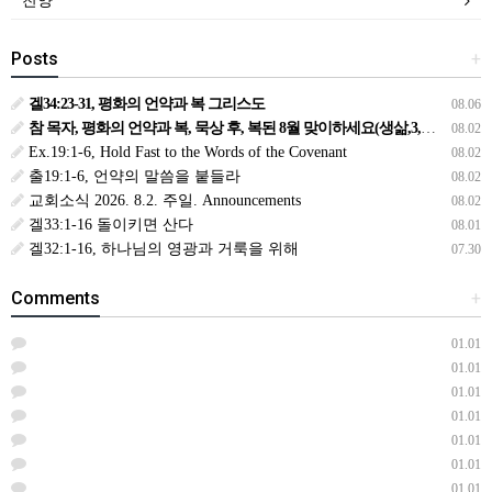
찬양
Posts
+
겔34:23-31, 평화의 언약과 복 그리스도
08.06
참 목자, 평화의 언약과 복, 묵상 후, 복된 8월 맞이하세요(생삶,3,월) *예수생명 내생명 우리생명!
08.02
Ex.19:1-6, Hold Fast to the Words of the Covenant
08.02
출19:1-6, 언약의 말씀을 붙들라
08.02
교회소식 2026. 8.2. 주일. Announcements
08.02
겔33:1-16 돌이키면 산다
08.01
겔32:1-16, 하나님의 영광과 거룩을 위해
07.30
Comments
+
01.01
01.01
01.01
01.01
01.01
01.01
01.01