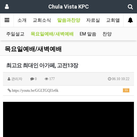
Chula Vista KPC
인
교회소개
교회소식
말씀과찬양
자료실
교회앨범
주일설교
목요일예배/새벽예배
EM 말씀
찬양
목요일예배/새벽예배
최고요 최대인 아가페, 고전13장
관리자
0
177
06.10 10:22
https://youtu.be/GGLTGQI1e6k
55