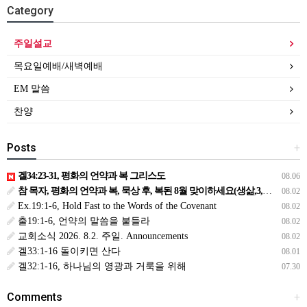
Category
주일설교
목요일예배/새벽예배
EM 말씀
찬양
Posts
+
겔34:23-31, 평화의 언약과 복 그리스도
08.06
참 목자, 평화의 언약과 복, 묵상 후, 복된 8월 맞이하세요(생삶,3,월) *예수생명 내생명 우리생명!
08.02
Ex.19:1-6, Hold Fast to the Words of the Covenant
08.02
출19:1-6, 언약의 말씀을 붙들라
08.02
교회소식 2026. 8.2. 주일. Announcements
08.02
겔33:1-16 돌이키면 산다
08.01
겔32:1-16, 하나님의 영광과 거룩을 위해
07.30
Comments
+