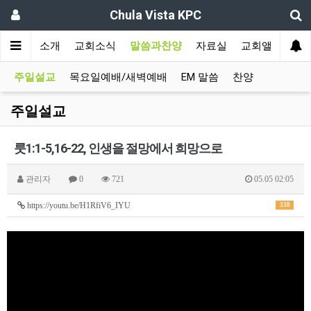
Chula Vista KPC
인
교회소개
교회소식
말씀과찬양
자료실
교회앨범
주일설교
목요일예배/새벽예배
EM 말씀
찬양
주일설교
룻1:1-5,16-22, 인생을 절망에서 희망으로
관리자
0
721
05.05 02:05
https://youtu.be/H1RfiV6_IYU
338