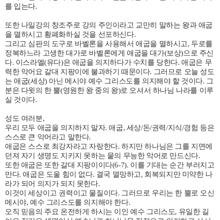
를 입는다
.
또한 나일강의 창조주로 강의 주인이라고 교만히 말하는 왕과 애굽
을 멸하시고 황폐화하실 것을 선포하신다
.
그리고 심판의 도구로 바벨론을 사용해서 애굽을 멸하시고
,
두로를
정복하느라 고생한 대가로 바벨론에게 애굽을 대가
(
보상
)
으로 주신
다
.
이스라엘
(
유다
)
은 애굽을 의지하다가 수치를 당한다
.
애굽은 무
력한 악어요 갈대 지팡이에 불과하기 때문이다
.
그러므로 오늘 성도
는 애굽
(
세상
)
아닌 메시야 예수 그리스도를 의지해야 할 것이다
.
그
분은 다윗의 한 뿔
(
영원한 왕 중의 왕
)
로 오셔서 하나님 나라를 이루
실 것이다
.
성도 여러분
,
우리 모두 애굽을 의지하지 말자
.
애굽
,
세상
/
돈
/
권력
/
지식
/
경험 등은
스스로 큰 악어라고 말한다
.
애굽은 스스로 최강자라고 자랑한다
.
하지만 하나님은 그를 지면에
던져 자기 생명도 지키지 못하는 뭍의 무능한 악어로 만드신다
.
또한 애굽은 또한 갈대 지팡이이다
(6-7).
이를 기대는 순간 부러지고
만다
.
애굽은 도울 힘이 없다
.
결국 멸망하고
,
회복되지만 미약한 나
라가 되어 의지가 되지 못한다
.
이것이 세상이고 권력이고 물질이다
.
그러므로 우리는 한 뿔로 오신
메시야, 예수 그리스도를 의지해야 한다.
오직 믿음의 주요 온전하게 하시는 이인 예수 그리스도
,
유일한 길