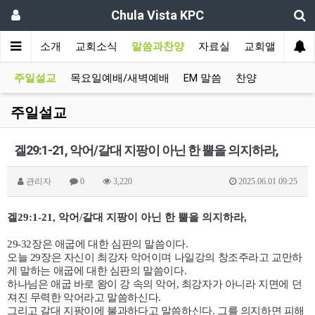
Chula Vista KPC
인
교회소개
교회소식
말씀과찬양
자료실
교회앨범
주일설교
목요일예배/새벽예배
EM 말씀
찬양
주일설교
겔29:1-21, 악어/갈대 지팡이 아닌 한 뿔을 의지하라,
관리자
0
3,220
2025.06.01 09:25
겔
29:1-21,
악어
/
갈대 지팡이 아닌 한 뿔을 의지하라
,
29-32
장은 애굽에 대한 심판의 말씀이다
.
오늘
29
장은 자신이 최강자 악어이며 나일강의 창조주라고 교만하
게 말하는 애굽에 대한 심판의 말씀이다
.
하나님은 애굽 바로 왕이 강 속의 악어
,
최강자가 아니라 지면에 던
져진 무력한 악어라고 말씀하신다
.
그리고 갈대 지팡이에 불과하다고 말씀하신다
.
그를 의지하면 피해