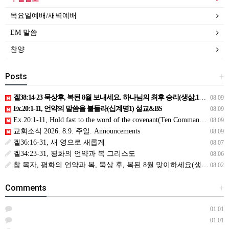
목요일예배/새벽예배
EM 말씀
찬양
Posts
+
겔38:14-23 묵상후, 복된 8월 보내세요. 하나님의 최후 승리(생삶,11,화) *예수생명 내생명 우리생명!
08.09
Ex.20:1-11, 언약의 말씀을 붙들라(십계명1) 설교&BS
08.09
Ex.20:1-11, Hold fast to the word of the covenant(Ten Commandments 1):Sermon & BS
08.09
교회소식 2026. 8.9. 주일. Announcements
08.09
겔36:16-31, 새 영으로 새롭게
08.07
겔34:23-31, 평화의 언약과 복 그리스도
08.06
참 목자, 평화의 언약과 복, 묵상 후, 복된 8월 맞이하세요(생삶,3,월) *예수생명 내생명 우리생명!
08.02
Comments
+
01.01
01.01