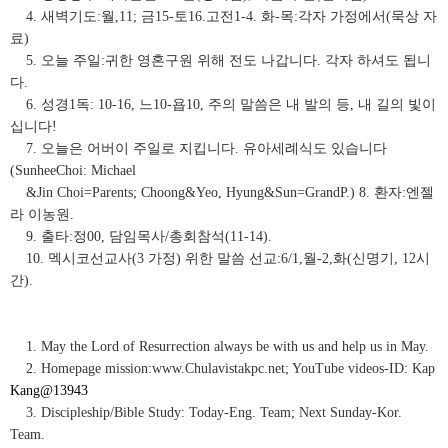
4. 새벽기도:월,11; 금15-토16.고전1-4. 화-목:각자 가정에서(묵상 자
료)
5. 오늘 주일:귀한 영혼구원 위해 전도 나갑니다. 각자 하셔도 됩니
다.
6. 성경1독: 10-16, 느10-욥10, 주의 말씀은 내 발의 등, 내 길의 빛이
십니다!
7. 오늘은 어버이 주일로 지킵니다. 유아세례식도 있습니다
(SunheeChoi: Michael
&Jin Choi=Parents; Choong&Yeo, Hyung&Sun=GrandP.) 8. 환자:엔젤
라 이농원.
9. 출타:정00, 담임목사/총회참석(11-14).
10. 멕시코선교사(3 가정) 위한 말씀 선교:6/1,월-2,화(신명기, 12시
간).
1. May the Lord of Resurrection always be with us and help us in May.
2. Homepage mission:www.Chulavistakpc.net; YouTube videos-ID: Kap
Kang@13943
3. Discipleship/Bible Study: Today-Eng. Team; Next Sunday-Kor.
Team.