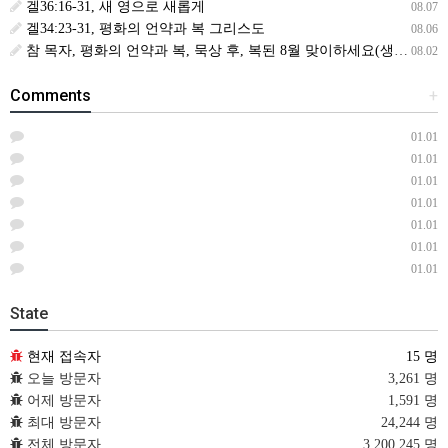
겔36:16-31, 새 영으로 새롭게
08.07
겔34:23-31, 평화의 언약과 복 그리스도
08.06
참 목자, 평화의 언약과 복, 묵상 후, 복된 8월 맞이하세요(생삶,3,월) *예수생명 내생명 우리생명!
08.02
Comments
+
01.01
01.01
01.01
01.01
01.01
01.01
01.01
State
현재 접속자
15 명
오늘 방문자
3,261 명
어제 방문자
1,591 명
최대 방문자
24,244 명
전체 방문자
3,200,245 명