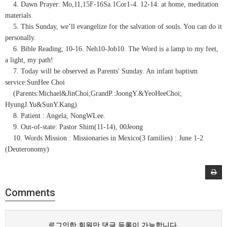
4. Dawn Prayer: Mo,11,15F-16Sa.1Cor1-4. 12-14: at home, meditation
materials
5. This Sunday, we’ll evangelize for the salvation of souls. You can do it
personally.
6. Bible Reading; 10-16. Neh10-Job10. The Word is a lamp to my feet,
a light, my path!
7. Today will be observed as Parents' Sunday. An infant baptism
service:SunHee Choi
(Parents:Michael&JinChoi;GrandP.:JoongY.&YeoHeeChoi;
HyungJ.Yu&SunY.Kang)
8. Patient : Angela, NongWLee.
9. Out-of-state: Pastor Shim(11-14), 00Jeong
10. Words Mission : Missionaries in Mexico(3 families) : June 1-2
(Deuteronomy)
Comments
로그인한 회원만 댓글 등록이 가능합니다.