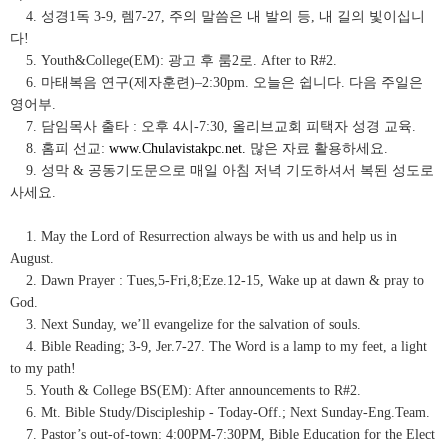
4. 성경1독 3-9, 렘7-27, 주의 말씀은 내 발의 등, 내 길의 빛이십니
다!
5. Youth&College(EM): 광고 후 룸2로. After to R#2.
6. 마태복음 연구(제자훈련)–2:30pm. 오늘은 쉽니다. 다음 주일은
영어부.
7. 담임목사 출타 : 오후 4시-7:30, 올리브교회 피택자 성경 교육.
8. 홈피 선교:
www.Chulavistakpc.net.
많은 자료 활용하세요.
9. 성막 & 공동기도문으로 매일 아침 저녁 기도하셔서 복된 성도로
사세요.
1. May the Lord of Resurrection always be with us and help us in
August.
2. Dawn Prayer : Tues,5-Fri,8;Eze.12-15, Wake up at dawn & pray to
God.
3. Next Sunday, we’ll evangelize for the salvation of souls.
4. Bible Reading; 3-9, Jer.7-27. The Word is a lamp to my feet, a light
to my path!
5. Youth & College BS(EM): After announcements to R#2.
6. Mt. Bible Study/Discipleship - Today-Off.; Next Sunday-Eng.Team.
7. Pastor’s out-of-town: 4:00PM-7:30PM, Bible Education for the Elect