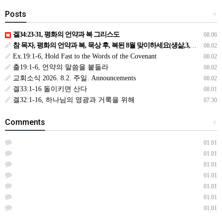
Posts
+
겔34:23-31, 평화의 언약과 복 그리스도
08.06
참 목자, 평화의 언약과 복, 묵상 후, 복된 8월 맞이하세요(생삶,3,월) *예수생명 내생명 우리생명!
08.02
Ex.19:1-6, Hold Fast to the Words of the Covenant
08.02
출19:1-6, 언약의 말씀을 붙들라
08.02
교회소식 2026. 8.2. 주일. Announcements
08.02
겔33:1-16 돌이키면 산다
08.01
겔32:1-16, 하나님의 영광과 거룩을 위해
07.30
Comments
+
01.01
01.01
01.01
01.01
01.01
01.01
01.01