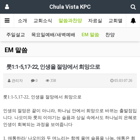
Chula Vista KPC
인
교회소개
교회소식
말씀과찬양
자료실
교회앨범
주일설교
목요일예배/새벽예배
EM 말씀
찬양
EM 말씀
룻1:1-5,17-22, 인생을 절망에서 희망으로
관리자
0
358
05.03 07:26
룻1:1-5,17-22, 인생을 절망에서 희망으로
인생의 절망은 끝이 아니라, 하나님 안에서 희망으로 바뀌는 출발점입
니다. 나오미와 룻의 이야기는 슬픔과 상실 속에서도 하나님의 은혜로
인생이 회복되는 과정을 보여줍니다
1. 애통하라/ 나오미와 두 며느리는 함께 울며 슬픔을 나눔, 애통은 회