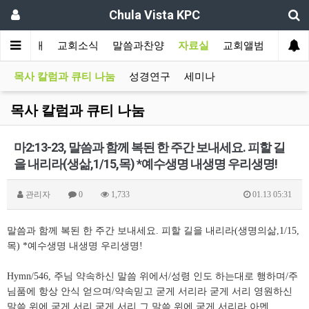
Chula Vista KPC
교회소개
교회소식
말씀과찬양
자료실
교회앨범
목사 칼럼과 큐티 나눔
성경연구
세미나
목사 칼럼과 큐티 나눔
마2:13-23, 말씀과 함께 복된 한 주간 보내세요. 피할 길
을 내리라(생삶,1/15,목) *예수생명 내생명 우리생명!
관리자
0
1,733
01.13 05:31
말씀과 함께 복된 한 주간 보내세요. 피할 길을 내리라(생명의삶,1/15,
목) *예수생명 내생명 우리생명!
Hymn/546, 주님 약속하신 말씀 위에서/성령 인도 하는대로 행하며/주
님품에 항상 안식 얻으며/약속믿고 굳게 서리라 굳게 서리 영원하신
말씀 위에 굳게 서리 굳게 서리 그 말씀 위에 굳게 서리라 아멘