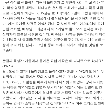
나신 아기를 색출하기 위해 베들레헴과 그 부근에 사는 두 살 이하 유
아 학살 명령을 내린다. 하나님은 천사를 보내 예수님과 가족을 애굽
으로 피신하게 하신다. 2) 15절은 호11:1(“이스라엘이 어렸을 때에 내
가 사랑하여 내 아들을 애굽에서 불러냈거늘”)을 성취하기 위한 것이
다. 이는 출애굽 사건을 연상시킨다. 즉 노예로 살던 이스라엘이 출애
굽한 것처럼, 예수님도 애굽에서 이스라엘로 돌아오게 된다는 호세아
선지자의 말씀을 성취한 것이다. 예수님의 사역을 통해 하나님의 백성
이 해방될 새 출애굽(구원 사역)이 이루어질 것이다. 이는 예수님의 순
종과 우리 위한 십자가 고난을 통해 우리가 죄에서 해방될 것임을 보
여준다.
관찰과 묵상2 : 애굽에서 돌아온 요셉 가족은 왜 나사렛으로 갔나요?
(19-23)
답 : 요셉은 고향 베들레헴으로 돌아가고자 했으나, 아켈레오 왕이 두
려워했다. 그때 꿈에서 주의 지시를 받았고, 또 선지자(시22:6-8, 사
11:1,53:2-3, )의 말씀을 이루기 위해서 나사렛으로 갔다. 당시 나사렛
은 낙하된 지역이었고 경멸과 무시의 대상이었다. 이는 갈릴리로 간
것은 메시야가 사람들에게 멸시를 받고 거절당한다는 말씀을 이루기
위함이다. 예수님은 ‘가지’를 의미하는 ‘나사렛’ 사람으로서 새가 깃
들이는 안식과 소망을 제공하실 것이다(마11:28). 예수 그리스도 안에