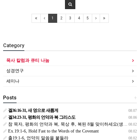
1
2
3
4
5
Category
목사 칼럼과 큐티 나눔
성경연구
세미나
Posts
+
겔36:16-31, 새 영으로 새롭게
08.07
겔34:23-31, 평화의 언약과 복 그리스도
08.06
참 목자, 평화의 언약과 복, 묵상 후, 복된 8월 맞이하세요(생삶,3,월) *예수생명 내생명 우리생명!
08.02
Ex.19:1-6, Hold Fast to the Words of the Covenant
08.02
출19:1-6, 언약의 말씀을 붙들라
08.02